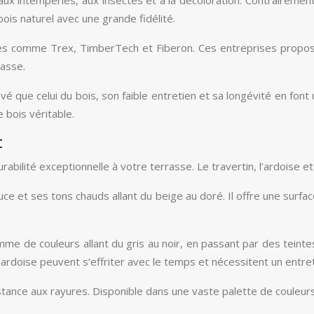
ois naturel avec une grande fidélité.
es comme Trex, TimberTech et Fiberon. Ces entreprises propose
rasse.
evé que celui du bois, son faible entretien et sa longévité en fo
 bois véritable.
t
abilité exceptionnelle à votre terrasse. Le travertin, l’ardoise et
ouce et ses tons chauds allant du beige au doré. Il offre une surfa
e de couleurs allant du gris au noir, en passant par des teinte
ardoise peuvent s’effriter avec le temps et nécessitent un entreti
stance aux rayures. Disponible dans une vaste palette de couleurs 