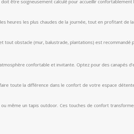
ent doit être soigneusement calculé pour accueillir confortablem
s heures les plus chaudes de la journée, tout en profitant de la 
 et tout obstacle (mur, balustrade, plantations) est recommandé p
ne atmosphère confortable et invitante. Optez pour des canapés d’e
faire toute la différence dans le confort de votre espace déten
, ou même un tapis outdoor. Ces touches de confort transformero