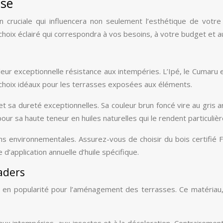
sse
 cruciale qui influencera non seulement l’esthétique de votre
 choix éclairé qui correspondra à vos besoins, à votre budget et a
eur exceptionnelle résistance aux intempéries. L’Ipé, le Cumaru e
s choix idéaux pour les terrasses exposées aux éléments.
 et sa dureté exceptionnelles. Sa couleur brun foncé vire au gris
our sa haute teneur en huiles naturelles qui le rendent particulièr
ns environnementales. Assurez-vous de choisir du bois certifié 
’application annuelle d’huile spécifique.
aders
n popularité pour l’aménagement des terrasses. Ce matériau, c
x intempéries, aux insectes et à la décoloration. Contrairement a