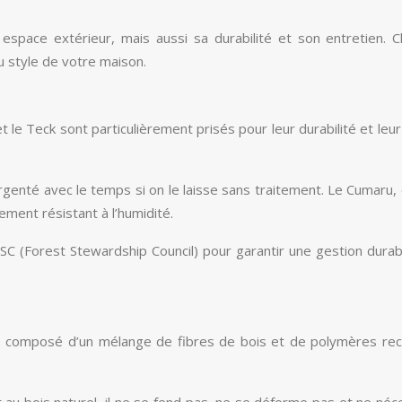
 espace extérieur, mais aussi sa durabilité et son entretien
u style de votre maison.
t le Teck sont particulièrement prisés pour leur durabilité et le
 argenté avec le temps si on le laisse sans traitement. Le Cumar
ement résistant à l’humidité.
FSC (Forest Stewardship Council) pour garantir une gestion durab
omposé d’un mélange de fibres de bois et de polymères recycl
u bois naturel, il ne se fend pas, ne se déforme pas et ne nécess