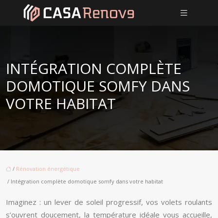
INTÉGRATION COMPLÈTE
DOMOTIQUE SOMFY DANS
VOTRE HABITAT
/
Rénovation énergétique
/ Intégration complète domotique somfy dans votre habitat
Imaginez : un lever de soleil progressif, vos volets roulants
s’ouvrent doucement, la température idéale vous accueille,