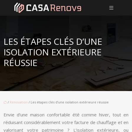
LES ÉTAPES CLÉS D’UNE
ISOLATION EXTÉRIEURE
RÉUSSIE
/
Rénovation
/ Les étapes clés d’une isolation extérieure réussie
Envie d’une maison confortable été comme hiver, tout en
réduisant considérablement votre facture de chauffage et en
valorisant votre patrimoine ? L’isolation extérieure, ou