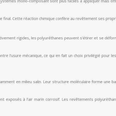
s systèmes mono-composant sont plus faciles à appliquer mais 
 final. Cette réaction chimique confère au revêtement ses propr
ativement rigides, les polyuréthanes peuvent s’étirer et se défor
tre l’usure mécanique, ce qui en fait un choix privilégié pour le
tamment en milieu salin. Leur structure moléculaire forme une b
t exposés à l’air marin corrosif. Les revêtements polyuréthan