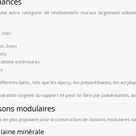
rmances
 une autre catégorie de revêtements muraux largement utilisée
citer :
n, bois)
ants
cations extérieures
ux
férents liants, tels que les époxy, les polyuréthanes, les acryliq
aration soignée du support et peut se faire par pulvérisation, au
sons modulaires
en plus populaire pour la construction de cloisons modulaires dans
laine minérale