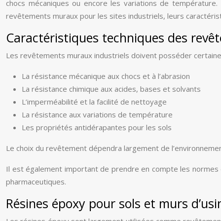
chocs mécaniques ou encore les variations de température. I
revêtements muraux pour les sites industriels, leurs caractérist
Caractéristiques techniques des revêt
Les revêtements muraux industriels doivent posséder certaines 
La résistance mécanique aux chocs et à l’abrasion
La résistance chimique aux acides, bases et solvants
L’imperméabilité et la facilité de nettoyage
La résistance aux variations de température
Les propriétés antidérapantes pour les sols
Le choix du revêtement dépendra largement de l’environnement 
Il est également important de prendre en compte les normes e
pharmaceutiques.
Résines époxy pour sols et murs d’usi
Les résines époxy sont largement utilisées comme revêtements d