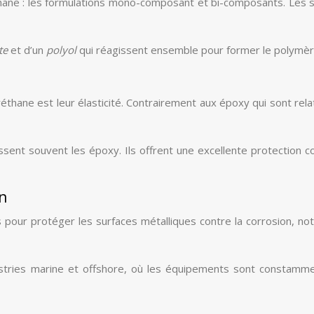
éthane : les formulations mono-composant et bi-composants. Le
te
et d’un
polyol
qui réagissent ensemble pour former le polymère
éthane est leur élasticité. Contrairement aux époxy qui sont rel
ent souvent les époxy. Ils offrent une excellente protection con
in
pour protéger les surfaces métalliques contre la corrosion, no
ustries marine et offshore, où les équipements sont constammen