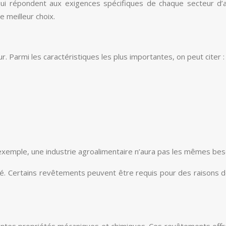
i répondent aux exigences spécifiques de chaque secteur d’act
e meilleur choix.
Parmi les caractéristiques les plus importantes, on peut citer :
r exemple, une industrie agroalimentaire n’aura pas les mêmes b
é. Certains revêtements peuvent être requis pour des raisons de
es propriétés mécaniques et chimiques. Ces revêtements offrent u