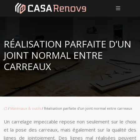
RÉALISATION PARFAITE D’UN
JOINT NORMAL ENTRE
CARREAUX
/
Matériaux & outils
/ Réalisation parfaite d’un joint normal entre carreaux
Un carrelage impeccable repose non seulement sur le choix
et la pose des carreaux, mais également sur la qualité des
lignes de jointoiement. Des lignes mal réalisées peuvent