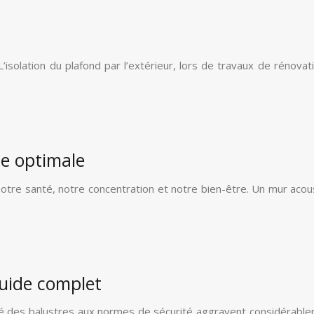
solation du plafond par l’extérieur, lors de travaux de rénovati
e optimale
notre santé, notre concentration et notre bien-être. Un mur acou
guide complet
é des balustres aux normes de sécurité aggravent considérableme