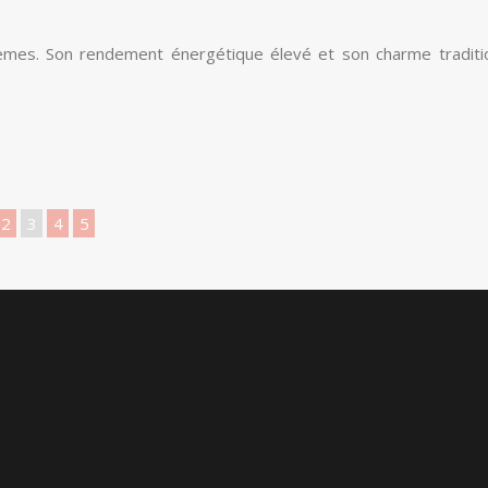
tèmes. Son rendement énergétique élevé et son charme traditio
2
3
4
5