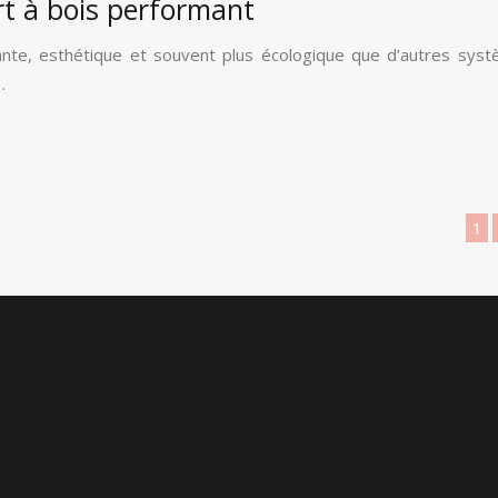
rt à bois performant
mante, esthétique et souvent plus écologique que d’autres sys
…
1